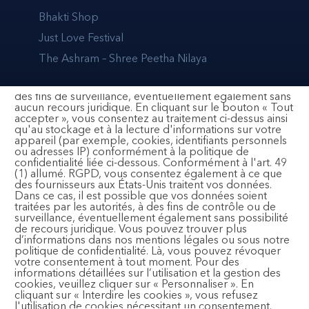
externes et d’éléments de tiers, à l’analyse/mesure
Bhakti Shop
statistique, à la publicité personnalisée et basée sur les
centres d’intérêt ainsi qu’à l’intégration des médias
Just Love Festival
sociaux. Selon la fonction, cela peut impliquer le
transfert de données d’utilisation et de comportement
The Ashram – Shree Peetha Nilaya
pour la création de profils publicitaires personnels à des
tiers, y compris aux États-Unis, avec le risque d'un accès
secret par les autorités américaines et d'une utilisation à
des fins de surveillance, éventuellement également sans
aucun recours juridique. En cliquant sur le bouton « Tout
accepter », vous consentez au traitement ci-dessus ainsi
BHAKTI MARGA FRANCE
qu'au stockage et à la lecture d'informations sur votre
appareil (par exemple, cookies, identifiants personnels
ou adresses IP) conformément à la politique de
contact@bhaktimarga.fr
confidentialité liée ci-dessous. Conformément à l'art. 49
(1) allumé. RGPD, vous consentez également à ce que
Association Bhakti Marga France | 367
des fournisseurs aux États-Unis traitent vos données.
Dans ce cas, il est possible que vos données soient
résidences du Hameau de Fiéraque | 84240 La
traitées par les autorités, à des fins de contrôle ou de
Bastide des Jourdans
surveillance, éventuellement également sans possibilité
de recours juridique. Vous pouvez trouver plus
d’informations dans nos mentions légales ou sous notre
politique de confidentialité. Là, vous pouvez révoquer
votre consentement à tout moment. Pour des
informations détaillées sur l’utilisation et la gestion des
SUIVEZ-NOUS
cookies, veuillez cliquer sur « Personnaliser ». En
cliquant sur « Interdire les cookies », vous refusez
l'utilisation de cookies nécessitant un consentement.