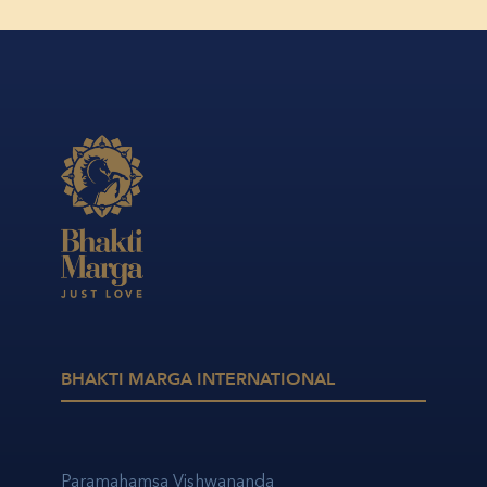
Nous utilisons des cookies (également de tiers) pour
vous offrir la meilleure expérience en ligne possible et
pour adapter le contenu à vos intérêts, fournir des
fonctionnalités de médias sociaux et analyser le trafic sur
notre site Web. Nous partageons également des
informations sur votre utilisation de notre site Web avec
BHAKTI MARGA INTERNATIONAL
nos partenaires de médias sociaux, de publicité et
d’analyse. Nos partenaires peuvent combiner ces
informations avec d’autres données que vous leur avez
fournies ou qu’ils ont collectées dans le cadre de votre
utilisation des services.
Paramahamsa Vishwananda
Cela sert à l’intégration de contenus, de services